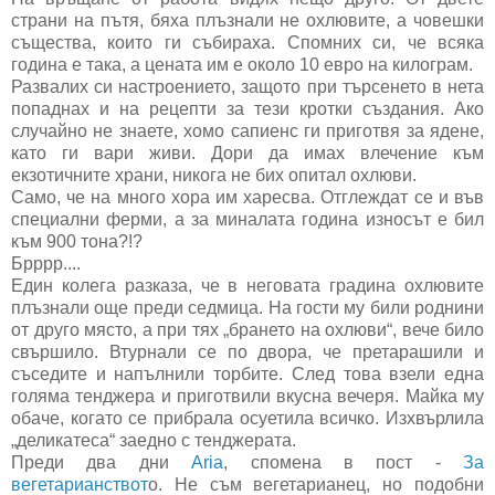
страни на пътя, бяха плъзнали не охлювите, а човешки
същества, които ги събираха. Спомних си, че всяка
година е така, а цената им е около 10 евро на килограм.
Развалих си настроението, защото при търсенето в нета
попаднах и на рецепти за тези кротки създания. Ако
случайно не знаете, хомо сапиенс ги приготвя за ядене,
като ги вари живи. Дори да имах влечение към
екзотичните храни, никога не бих опитал охлюви.
Само, че на много хора им харесва. Отглеждат се и във
специални ферми, а за миналата година износът е бил
към 900 тона?!?
Брррр....
Един колега разказа, че в неговата градина охлювите
плъзнали още преди седмица. На гости му били роднини
от друго място, а при тях „брането на охлюви“, вече било
свършило. Втурнали се по двора, че претарашили и
съседите и напълнили торбите. След това взели една
голяма тенджера и приготвили вкусна вечеря. Майка му
обаче, когато се прибрала осуетила всичко. Изхвърлила
„деликатеса“ заедно с тенджерата.
Преди два дни
Aria
, спомена в пост -
За
вегетарианствот
о. Не съм вегетарианец, но подобни