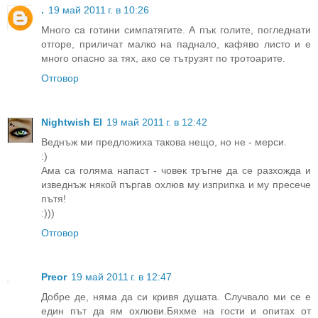
.
19 май 2011 г. в 10:26
Много са готини симпатягите. А пък голите, погледнати
отгоре, приличат малко на паднало, кафяво листо и е
много опасно за тях, ако се тътрузят по тротоарите.
Отговор
Nightwish El
19 май 2011 г. в 12:42
Веднъж ми предложиха такова нещо, но не - мерси.
:)
Ама са голяма напаст - човек тръгне да се разхожда и
изведнъж някой пъргав охлюв му изприпка и му пресече
пътя!
:)))
Отговор
Preor
19 май 2011 г. в 12:47
Добре де, няма да си кривя душата. Случвало ми се е
един път да ям охлюви.Бяхме на гости и опитах от