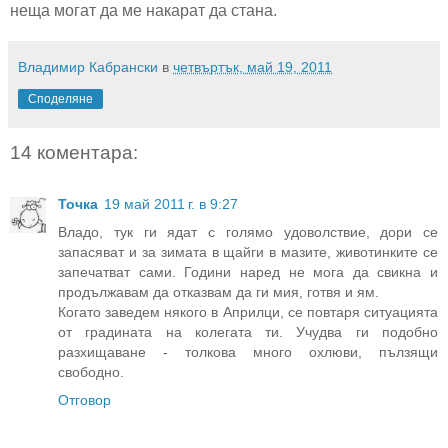
неща могат да ме накарат да стана.
Владимир Кабрански
в
четвъртък, май 19, 2011
Споделяне
14 коментара:
Точка
19 май 2011 г. в 9:27
Владо, тук ги ядат с голямо удоволствие, дори се
запасяват и за зимата в щайги в мазите, животинките се
запечатват сами. Години наред не мога да свикна и
продължавам да отказвам да ги мия, готвя и ям.
Когато заведем някого в Априлци, се повтаря ситуацията
от градината на колегата ти. Учудва ги подобно
разхищаване - толкова много охлюви, пълзящи
свободно.
Отговор