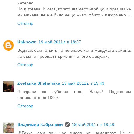
интерес.
Но и тогава. И сега, когато ям месо изобщо и през ум не
ми минава, че е е било нещо живо. Убито и изкормено....
Отговор
Unknown
19 май 2011 г. в 18:57
Веднъж съм готвил, но не знаех как и манджата замина,
но съм ги пробвал пържени - много са вкусни.
Отговор
Zvetanka Shahanska
19 май 2011 г. в 19:43
Поздрави за хубавия пост, Влади! Подкрепям
написаното на 100%!
Отговор
Владимир Кабрански
19 май 2011 г. в 19:49
@Точка, ами при нас мисля, че намаляват. Не е