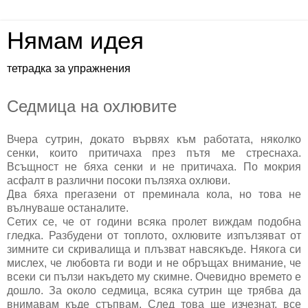
Нямам идея
тетрадка за упражнения
Седмица на охлювите
Вчера сутрин, докато вървях към работата, няколко
сенки, които притичаха през пътя ме стреснаха.
Всъщност не бяха сенки и не притичаха. По мокрия
асфалт в различни посоки пълзяха охлюви.
Два бяха прегазени от преминала кола, но това не
вълнуваше останалите.
Сетих се, че от години всяка пролет виждам подобна
гледка. Разбудени от топлото, охлювите изпълзяват от
зимните си скривалища и плъзват навсякъде. Някога си
мислех, че любовта ги води и не обръщах внимание, че
всеки си пълзи накъдето му скимне. Очевидно времето е
дошло. За около седмица, всяка сутрин ще трябва да
внимавам къде стъпвам. След това ще изчезнат, все