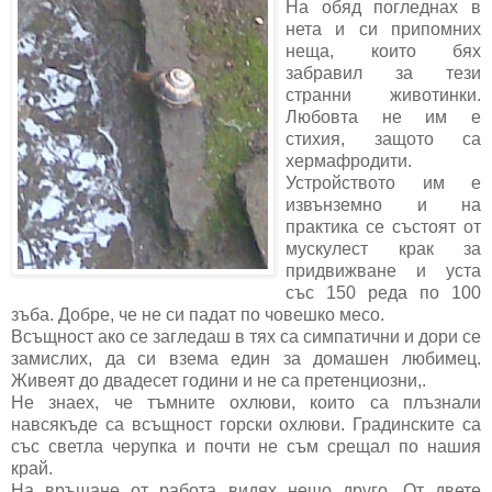
На обяд погледнах в
нета и си припомних
неща, които бях
забравил за тези
странни животинки.
Любовта не им е
стихия, защото са
хермафродити.
Устройството им е
извънземно и на
практика се състоят от
мускулест крак за
придвижване и уста
със 150 реда по 100
зъба. Добре, че не си падат по човешко месо.
Всъщност ако се загледаш в тях са симпатични и дори се
замислих, да си взема един за домашен любимец.
Живеят до двадесет години и не са претенциозни,.
Не знаех, че тъмните охлюви, които са плъзнали
навсякъде са всъщност горски охлюви. Градинските са
със светла черупка и почти не съм срещал по нашия
край.
На връщане от работа видях нещо друго. От двете