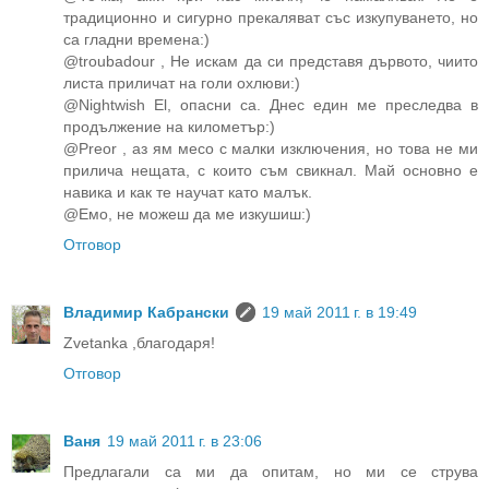
традиционно и сигурно прекаляват със изкупуването, но
са гладни времена:)
@troubadour , Не искам да си представя дървото, чиито
листа приличат на голи охлюви:)
@Nightwish El, опасни са. Днес един ме преследва в
продължение на километър:)
@Preor , аз ям месо с малки изключения, но това не ми
прилича нещата, с които съм свикнал. Май основно е
навика и как те научат като малък.
@Емо, не можеш да ме изкушиш:)
Отговор
Владимир Кабрански
19 май 2011 г. в 19:49
Zvetanka ,благодаря!
Отговор
Ваня
19 май 2011 г. в 23:06
Предлагали са ми да опитам, но ми се струва