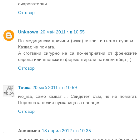
очарователни ...
Отговор
Unknown
20 май 2011 г. в 10:55
По медицински причини (язва) някои ги гълтат сурови...
Казват, че помага.
А сготвени сигурно не са по-неприятни от френските
сирена или японските ферментирали патешки яйца ;-)
Отговор
Точка
20 май 2011 г. в 10:59
ivo_isa, само казват ... Свидетел съм, че не помагат.
Поредната нечия пускавица за панацея.
Отговор
Анонимен
18 април 2012 г. в 10:35
знаете ли кога спирам да ям охлюви,когато си бръкна в