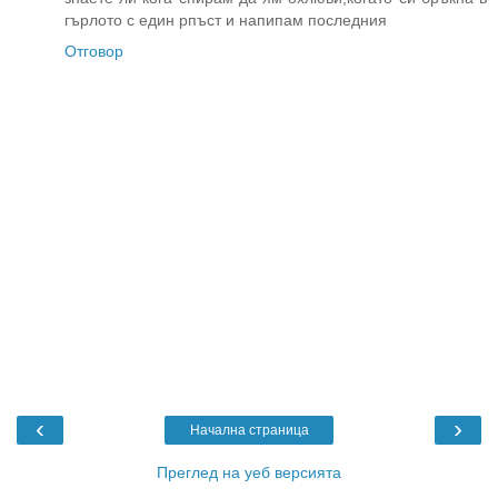
гърлото с един рпъст и напипам последния
Отговор
‹
›
Начална страница
Преглед на уеб версията