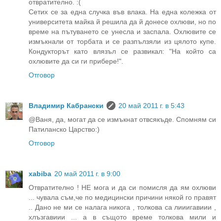
отвратително. :(
Сетих се за една случка във влака. На една колежка от
университета майка й решила да й донесе охлюви, но по
време на пътуването се унесла и заспала. Охлювите се
измъкнали от торбата и се разпълзяли из цялото купе.
Кондукторът като влязъл се развикал: "На който са
охлювите да си ги прибере!".
Отговор
Владимир Кабрански
20 май 2011 г. в 5:43
@Ваня, да, могат да се измъкнат отвсякъде. Спомням си
Патиланско Царство:)
Отговор
xabiba
20 май 2011 г. в 9:00
Отвратително ! НЕ мога и да си помисля да ям охлюви
... чувала съм,че по медицински причини някой го правят
.. Дано не ми се налага никога , толкова са лииигавиии ,
хлъзгавиии ... а в същото време толкова мили и